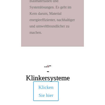
Baumaterialien und
Systemlösungen. Es geht im
Kern darum, Material
energieeffizienter, nachhaltiger
und umweltfreundlicher zu
machen.
-
Klinkersysteme
Klicken
Sie hier