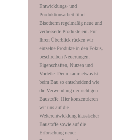
Entwicklungs- und
Produktionsarbeit führt
Bisotherm regelmäßig neue und
verbesserte Produkte ein. Für
Ihren Überblick rücken wir
einzelne Produkte in den Fokus,
beschreiben Neuerungen,
Eigenschaften, Nutzen und
Vorteile. Denn kaum etwas ist
beim Bau so entscheidend wie
die Verwendung der richtigen
Baustoffe. Hier konzentrieren
wir uns auf die
Weiterentwicklung klassischer
Baustoffe sowie auf die
Erforschung neuer